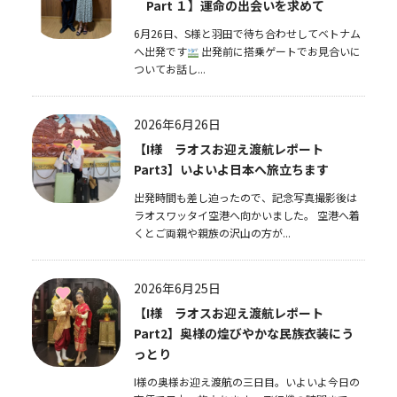
Part １】運命の出会いを求めて
6月26日、S様と羽田で待ち合わせしてベトナム
へ出発です
出発前に搭乗ゲートでお見合いに
ついてお話し...
2026年6月26日
【I様 ラオスお迎え渡航レポート
Part3】いよいよ日本へ旅立ちます
出発時間も差し迫ったので、記念写真撮影後は
ラオスワッタイ空港へ向かいました。 空港へ着
くとご両親や親族の沢山の方が...
2026年6月25日
【I様 ラオスお迎え渡航レポート
Part2】奥様の煌びやかな民族衣装にう
っとり
I様の奥様お迎え渡航の三日目。いよいよ今日の