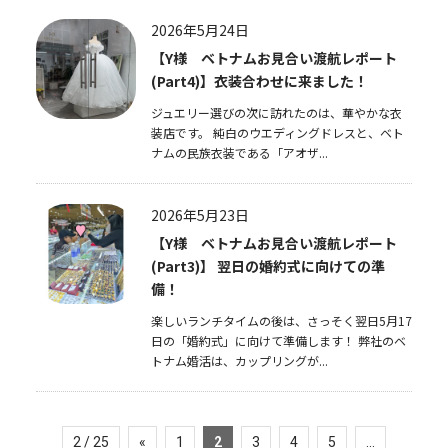
2026年5月24日
【Y様 ベトナムお見合い渡航レポート
(Part4)】衣装合わせに来ました！
ジュエリー選びの次に訪れたのは、華やかな衣
装店です。 純白のウエディングドレスと、ベト
ナムの民族衣装である「アオザ...
2026年5月23日
【Y様 ベトナムお見合い渡航レポート
(Part3)】 翌日の婚約式に向けての準
備！
楽しいランチタイムの後は、さっそく翌日5月17
日の「婚約式」に向けて準備します！ 弊社のベ
トナム婚活は、カップリングが...
2 / 25
«
1
2
3
4
5
...