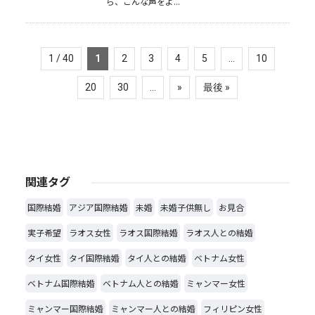
ら、こんな声をよ...
1 / 40
1
2
3
4
5
...
10
20
30
...
»
最後 »
関連タグ
国際結婚
アジア国際結婚
未婚
未婚子供無し
お見合
実子希望
ラオス女性
ラオス国際結婚
ラオス人との結婚
タイ女性
タイ国際結婚
タイ人との結婚
ベトナム女性
ベトナム国際結婚
ベトナム人との結婚
ミャンマー女性
ミャンマー国際結婚
ミャンマー人との結婚
フィリピン女性