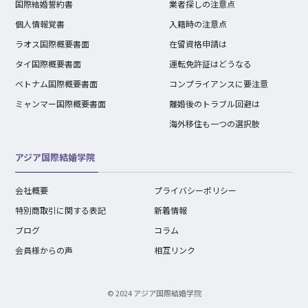
国際結婚誓約書
業者探しの注意点
個人情報覚書
入籍時の注意点
ラオス国際概要書面
在留資格申請は
タイ国際概要書面
運転免許証はどうなる
ベトナム国際概要書面
コンプライアンスに要注意
ミャンマー国際概要書面
離婚後のトラブル回避は
海外移住も一つの選択肢
アジア国際結婚学院
会社概要
プライバシーポリシー
特別商取引に関する表記
新着情報
ブログ
コラム
会員様からの声
相互リンク
© 2024 アジア国際結婚学院