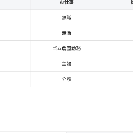
お仕事
無職
無職
ゴム農園勤務
主婦
介護