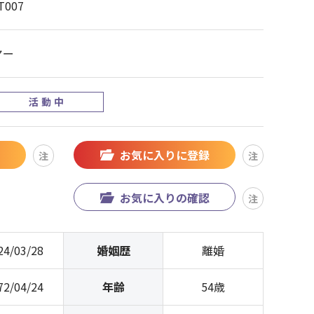
T007
ヤー
活動中
お気に入りに登録
注
注
お気に入りの確認
注
24/03/28
婚姻歴
離婚
72/04/24
年齢
54歳