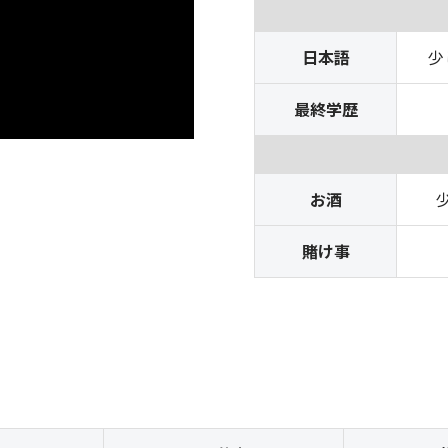
日本語
少
最終学歴
お酒
賭け事