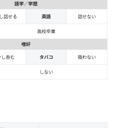
語学／学歴
し話せる
英語
話せない
高校卒業
嗜好
少し呑む
タバコ
吸わない
しない