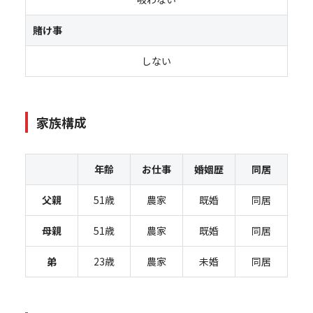
賭け事
しない
家族構成
年齢
お仕事
婚姻歴
同居
父親
51歳
農家
既婚
同居
母親
51歳
農家
既婚
同居
弟
23歳
農家
未婚
同居