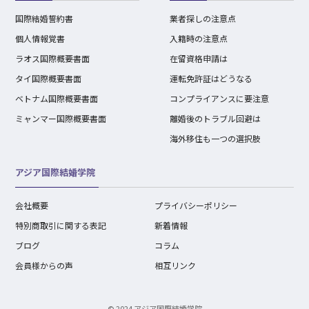
国際結婚誓約書
業者探しの注意点
個人情報覚書
入籍時の注意点
ラオス国際概要書面
在留資格申請は
タイ国際概要書面
運転免許証はどうなる
ベトナム国際概要書面
コンプライアンスに要注意
ミャンマー国際概要書面
離婚後のトラブル回避は
海外移住も一つの選択肢
アジア国際結婚学院
会社概要
プライバシーポリシー
特別商取引に関する表記
新着情報
ブログ
コラム
会員様からの声
相互リンク
© 2024 アジア国際結婚学院