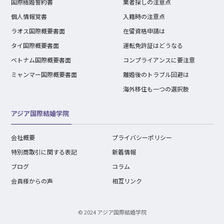
国際結婚誓約書
業者探しの注意点
個人情報覚書
入籍時の注意点
ラオス国際概要書面
在留資格申請は
タイ国際概要書面
運転免許証はどうなる
ベトナム国際概要書面
コンプライアンスに要注意
ミャンマー国際概要書面
離婚後のトラブル回避は
海外移住も一つの選択肢
アジア国際結婚学院
会社概要
プライバシーポリシー
特別商取引に関する表記
新着情報
ブログ
コラム
会員様からの声
相互リンク
© 2024 アジア国際結婚学院