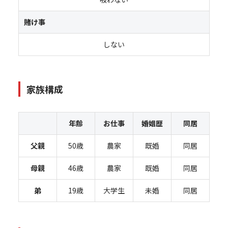
賭け事
しない
家族構成
年齢
お仕事
婚姻歴
同居
父親
50歳
農家
既婚
同居
母親
46歳
農家
既婚
同居
弟
19歳
大学生
未婚
同居