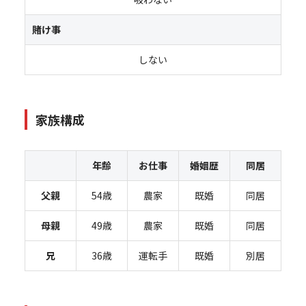
賭け事
しない
家族構成
年齢
お仕事
婚姻歴
同居
父親
54歳
農家
既婚
同居
母親
49歳
農家
既婚
同居
兄
36歳
運転手
既婚
別居