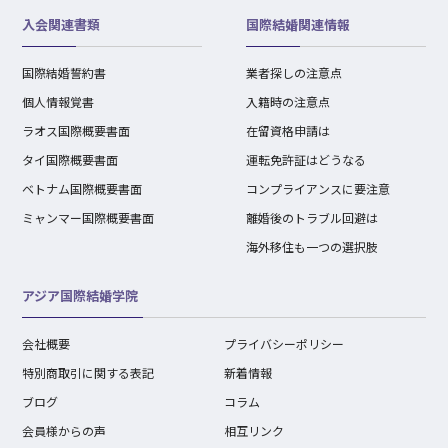
入会関連書類
国際結婚関連情報
国際結婚誓約書
業者探しの注意点
個人情報覚書
入籍時の注意点
ラオス国際概要書面
在留資格申請は
タイ国際概要書面
運転免許証はどうなる
ベトナム国際概要書面
コンプライアンスに要注意
ミャンマー国際概要書面
離婚後のトラブル回避は
海外移住も一つの選択肢
アジア国際結婚学院
会社概要
プライバシーポリシー
特別商取引に関する表記
新着情報
ブログ
コラム
会員様からの声
相互リンク