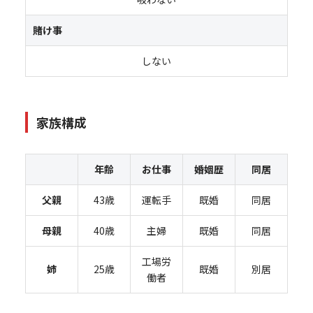
賭け事
しない
家族構成
年齢
お仕事
婚姻歴
同居
父親
43歳
運転手
既婚
同居
母親
40歳
主婦
既婚
同居
工場労
姉
25歳
既婚
別居
働者