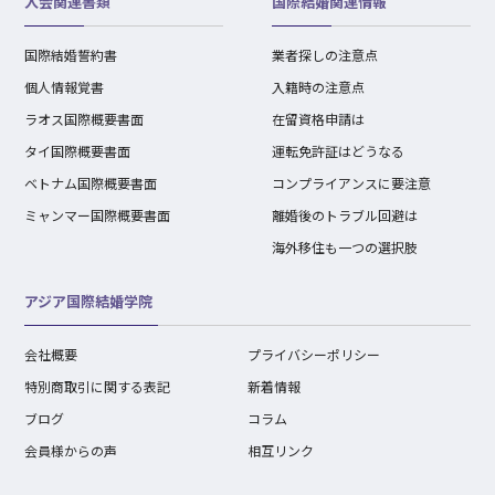
入会関連書類
国際結婚関連情報
国際結婚誓約書
業者探しの注意点
個人情報覚書
入籍時の注意点
ラオス国際概要書面
在留資格申請は
タイ国際概要書面
運転免許証はどうなる
ベトナム国際概要書面
コンプライアンスに要注意
ミャンマー国際概要書面
離婚後のトラブル回避は
海外移住も一つの選択肢
アジア国際結婚学院
会社概要
プライバシーポリシー
特別商取引に関する表記
新着情報
ブログ
コラム
会員様からの声
相互リンク