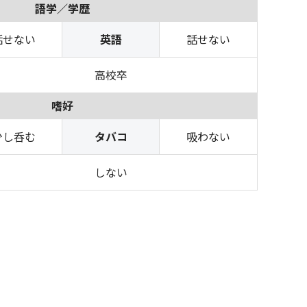
語学／学歴
話せない
英語
話せない
高校卒
嗜好
少し呑む
タバコ
吸わない
しない