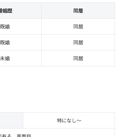
婚姻歴
同居
既婚
同居
既婚
同居
未婚
同居
特になし～
が有る、真面目