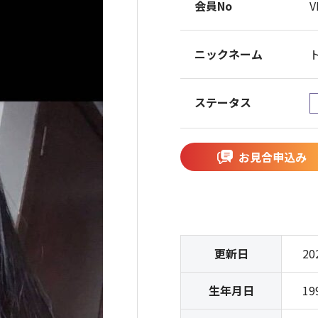
会員No
V
ニックネーム
ステータス
お見合申込み
更新日
20
生年月日
19