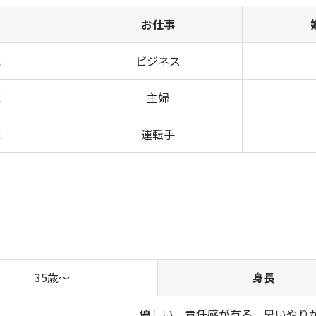
お仕事
歳
ビジネス
歳
主婦
歳
運転手
35歳～
身長
優しい、責任感が有る、思いやり