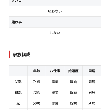
タバコ
吸わない
賭け事
しない
家族構成
年齢
お仕事
婚姻歴
同居
父親
74歳
農業
既婚
同居
母親
72歳
農業
既婚
同居
兄
50歳
農業
既婚
別居