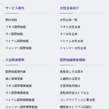
サービス案内
女性会員紹介
無料相談
女性会員一覧
ラオス国際結婚
ラオス女性会員
タイ国際結婚
タイ女性会員
ベトナム国際結婚
ベトナム女性会員
ミャンマー国際結婚
ミャンマー女性会員
入会関連書類
国際結婚関連情報
国際結婚誓約書
業者探しの注意点
個人情報覚書
入籍時の注意点
ラオス国際概要書面
在留資格申請は
タイ国際概要書面
運転免許証はどうなる
ベトナム国際概要書面
コンプライアンスに要注意
ミャンマー国際概要書面
離婚後のトラブル回避は