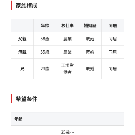
家族構成
年齢
お仕事
婚姻歴
同居
父親
58歳
農業
既婚
同居
母親
55歳
農業
既婚
同居
工場労
兄
23歳
既婚
同居
働者
希望条件
年齢
35歳～