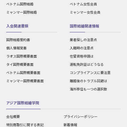
ベトナム国際結婚
ベトナム女性会員
ミャンマー国際結婚
ミャンマー女性会員
入会関連書類
国際結婚関連情報
国際結婚誓約書
業者探しの注意点
個人情報覚書
入籍時の注意点
ラオス国際概要書面
在留資格申請は
タイ国際概要書面
運転免許証はどうなる
ベトナム国際概要書面
コンプライアンスに要注意
ミャンマー国際概要書面
離婚後のトラブル回避は
海外移住も一つの選択肢
アジア国際結婚学院
会社概要
プライバシーポリシー
特別商取引に関する表記
新着情報