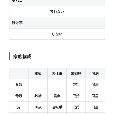
タバコ
吸わない
賭け事
しない
家族構成
年齢
お仕事
婚姻歴
同居
父親
死別
同居
母親
49歳
農業
既婚
同居
兄
28歳
運転手
既婚
同居