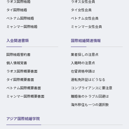
ラオス国際結婚
ラオス女性会員
タイ国際結婚
タイ女性会員
ベトナム国際結婚
ベトナム女性会員
ミャンマー国際結婚
ミャンマー女性会員
入会関連書類
国際結婚関連情報
国際結婚誓約書
業者探しの注意点
個人情報覚書
入籍時の注意点
ラオス国際概要書面
在留資格申請は
タイ国際概要書面
運転免許証はどうなる
ベトナム国際概要書面
コンプライアンスに要注意
ミャンマー国際概要書面
離婚後のトラブル回避は
海外移住も一つの選択肢
アジア国際結婚学院