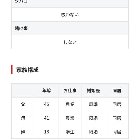
タバコ
吸わない
賭け事
しない
家族構成
年齢
お仕事
婚姻歴
同居
父
46
農業
既婚
同居
母
41
農業
既婚
同居
妹
18
学生
既婚
同居