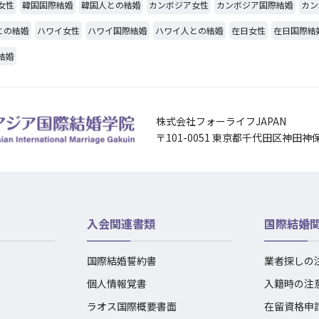
女性
韓国国際結婚
韓国人との結婚
カンボジア女性
カンボジア国際結婚
カン
との結婚
ハワイ女性
ハワイ国際結婚
ハワイ人との結婚
在日女性
在日国際結
結婚
株式会社フォーライフJAPAN
〒101-0051 東京都千代田区神田神
入会関連書類
国際結婚
国際結婚誓約書
業者探しの
個人情報覚書
入籍時の注
ラオス国際概要書面
在留資格申