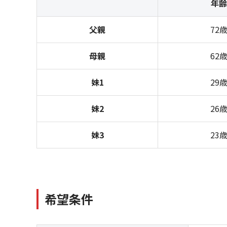
年齢
父親
72
母親
62
妹1
29
妹2
26
妹3
23
希望条件