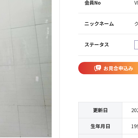
会員No
V
ニックネーム
ステータス
お見合申込み
更新日
20
生年月日
19