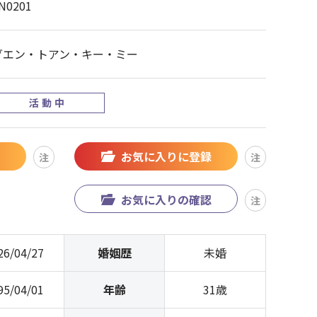
N0201
グエン・トアン・キー・ミー
活動中
お気に入りに登録
注
注
お気に入りの確認
注
26/04/27
婚姻歴
未婚
95/04/01
年齢
31歳