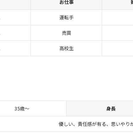
お仕事
歳
運転手
歳
売買
歳
高校生
35歳～
身長
優しい、責任感が有る、思いやり