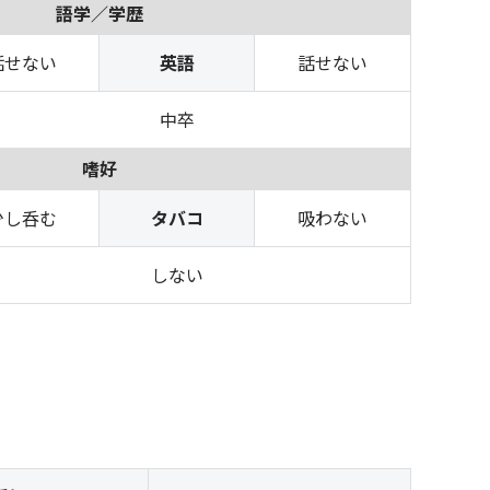
語学／学歴
話せない
英語
話せない
中卒
嗜好
少し呑む
タバコ
吸わない
しない