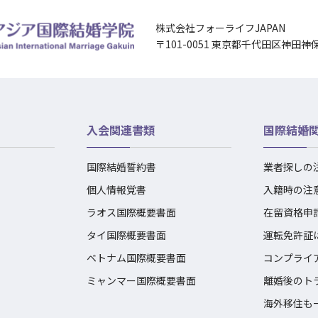
株式会社フォーライフJAPAN
〒101-0051 東京都千代田区神田神
入会関連書類
国際結婚
国際結婚誓約書
業者探しの
個人情報覚書
入籍時の注
ラオス国際概要書面
在留資格申
タイ国際概要書面
運転免許証
ベトナム国際概要書面
コンプライ
ミャンマー国際概要書面
離婚後のト
海外移住も