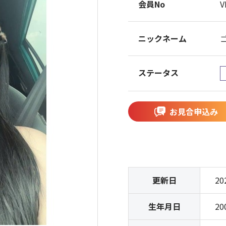
会員No
V
ニックネーム
ステータス
お見合申込み
更新日
20
生年月日
20