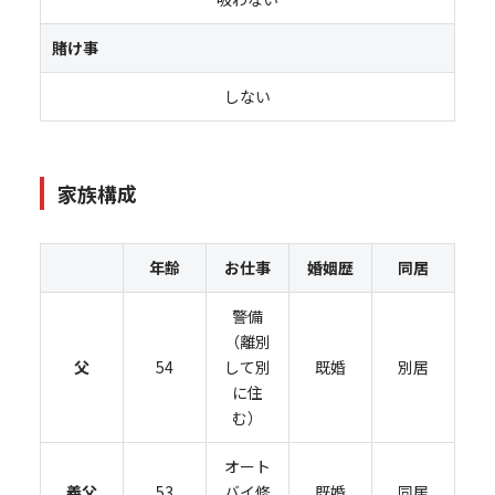
賭け事
しない
家族構成
年齢
お仕事
婚姻歴
同居
警備
（離別
父
54
して別
既婚
別居
に住
む）
オート
義父
53
バイ修
既婚
同居