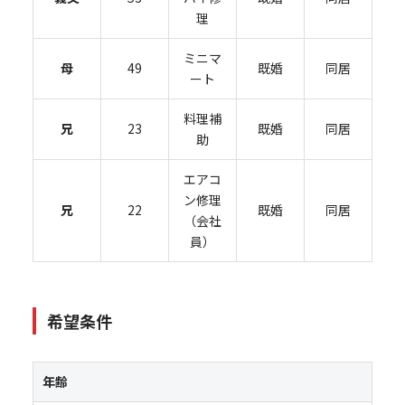
理
ミニマ
母
49
既婚
同居
ート
料理補
兄
23
既婚
同居
助
エアコ
ン修理
兄
22
既婚
同居
（会社
員）
希望条件
年齢