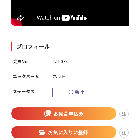
プロフィール
会員No
LAT034
ニックネーム
ネット
ステータス
活動中
お見合申込み
注
お気に入りに登録
注