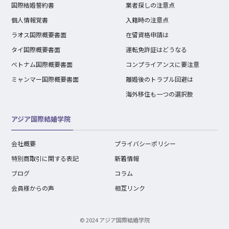
国際結婚誓約書
業者探しの注意点
個人情報覚書
入籍時の注意点
ラオス国際概要書面
在留資格申請は
タイ国際概要書面
運転免許証はどうなる
ベトナム国際概要書面
コンプライアンスに要注意
ミャンマー国際概要書面
離婚後のトラブル回避は
海外移住も一つの選択肢
アジア国際結婚学院
会社概要
プライバシーポリシー
特別商取引に関する表記
新着情報
ブログ
コラム
会員様からの声
相互リンク
© 2024 アジア国際結婚学院