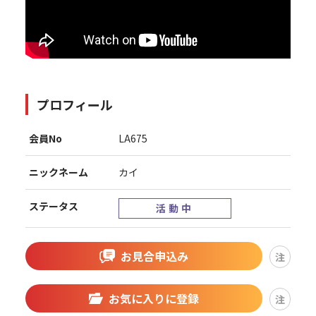
プロフィール
会員No
LA675
ニックネーム
カイ
ステータス
活動中
お見合申込み
注
お気に入りに登録
注