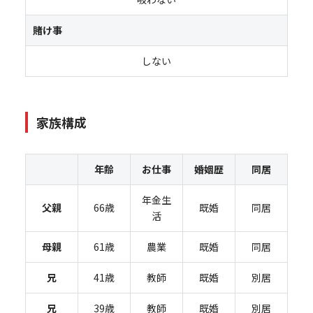
賭け事
しない
家族構成
年齢
お仕事
婚姻歴
同居
年金生
父親
66歳
既婚
同居
活
母親
61歳
農業
既婚
同居
兄
41歳
教師
既婚
別居
兄
39歳
教師
既婚
別居