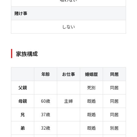
賭け事
しない
家族構成
年齢
お仕事
婚姻歴
同居
父親
死別
同居
母親
60歳
主婦
既婚
同居
兄
37歳
既婚
同居
弟
32歳
既婚
別居