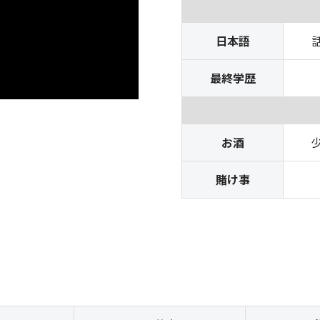
日本語
最終学歴
お酒
賭け事