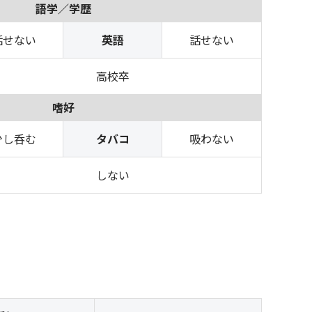
語学／学歴
話せない
英語
話せない
高校卒
嗜好
少し呑む
タバコ
吸わない
しない