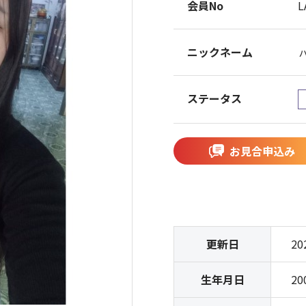
会員No
L
ニックネーム
ステータス
お見合申込み
更新日
20
生年月日
20