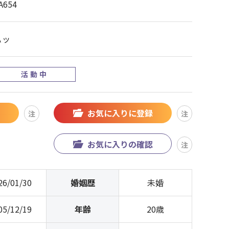
A654
ㇵッ
活動中
お気に入りに登録
注
注
お気に入りの確認
注
26/01/30
婚姻歴
未婚
05/12/19
年齢
20歳