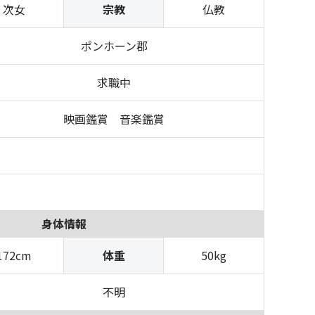
次女
宗教
仏教
ポンホーン郡
求職中
映画鑑賞 音楽鑑賞
身体情報
172cm
体重
50kg
不明