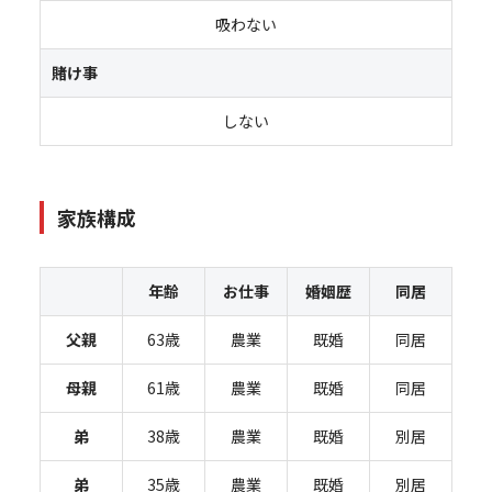
吸わない
賭け事
しない
家族構成
年齢
お仕事
婚姻歴
同居
父親
63歳
農業
既婚
同居
母親
61歳
農業
既婚
同居
弟
38歳
農業
既婚
別居
弟
35歳
農業
既婚
別居