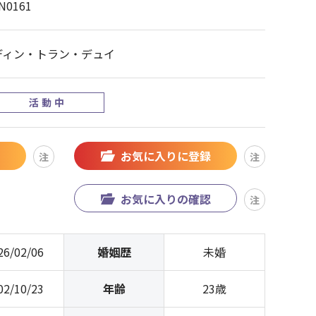
N0161
ディン・トラン・デュイ
活動中
お気に入りに登録
注
注
お気に入りの確認
注
26/02/06
婚姻歴
未婚
02/10/23
年齢
23歳