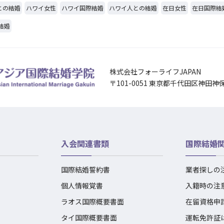
との結婚
ハワイ女性
ハワイ国際結婚
ハワイ人との結婚
在日女性
在日国際結
結婚
株式会社フォーライフJAPAN
〒101-0051 東京都千代田区神田神
入会関連書類
国際結婚
国際結婚誓約書
業者探しの
個人情報覚書
入籍時の注
ラオス国際概要書面
在留資格申
タイ国際概要書面
運転免許証