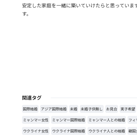
安定した家庭を一緒に築いていけたらと思っていま
す。
関連タグ
国際結婚
アジア国際結婚
未婚
未婚子供無し
お見合
実子希望
ミャンマー女性
ミャンマー国際結婚
ミャンマー人との結婚
フィ
ウクライナ女性
ウクライナ国際結婚
ウクライナ人との結婚
韓国