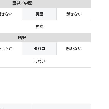
語学／学歴
話せない
英語
話せない
高卒
嗜好
少し呑む
タバコ
吸わない
しない