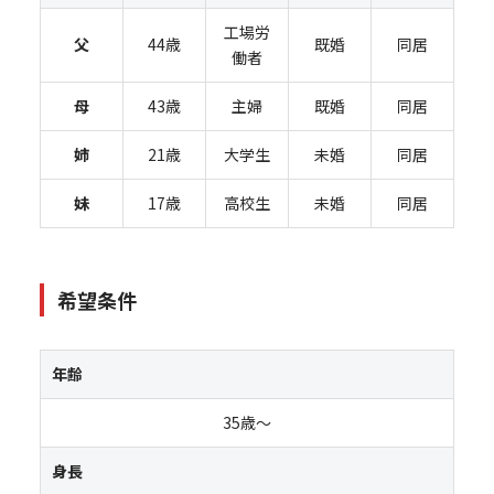
工場労
父
44歳
既婚
同居
働者
母
43歳
主婦
既婚
同居
姉
21歳
大学生
未婚
同居
妹
17歳
高校生
未婚
同居
希望条件
年齢
35歳～
身長