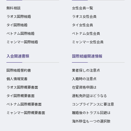
無料相談
女性会員一覧
ラオス国際結婚
ラオス女性会員
タイ国際結婚
タイ女性会員
ベトナム国際結婚
ベトナム女性会員
ミャンマー国際結婚
ミャンマー女性会員
入会関連書類
国際結婚関連情報
国際結婚誓約書
業者探しの注意点
個人情報覚書
入籍時の注意点
ラオス国際概要書面
在留資格申請は
タイ国際概要書面
運転免許証はどうなる
ベトナム国際概要書面
コンプライアンスに要注意
ミャンマー国際概要書面
離婚後のトラブル回避は
海外移住も一つの選択肢