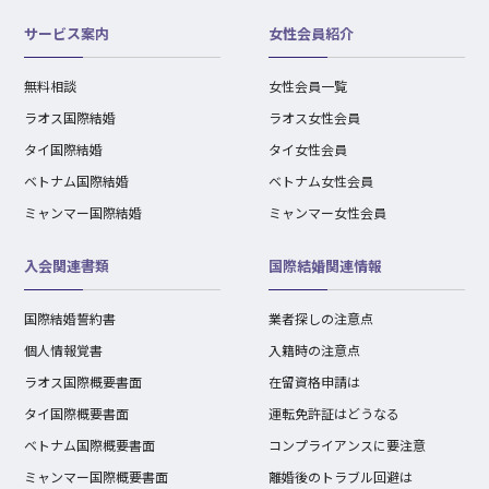
サービス案内
女性会員紹介
無料相談
女性会員一覧
ラオス国際結婚
ラオス女性会員
タイ国際結婚
タイ女性会員
ベトナム国際結婚
ベトナム女性会員
ミャンマー国際結婚
ミャンマー女性会員
入会関連書類
国際結婚関連情報
国際結婚誓約書
業者探しの注意点
個人情報覚書
入籍時の注意点
ラオス国際概要書面
在留資格申請は
タイ国際概要書面
運転免許証はどうなる
ベトナム国際概要書面
コンプライアンスに要注意
ミャンマー国際概要書面
離婚後のトラブル回避は