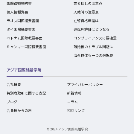
国際結婚誓約書
業者探しの注意点
個人情報覚書
入籍時の注意点
ラオス国際概要書面
在留資格申請は
タイ国際概要書面
運転免許証はどうなる
ベトナム国際概要書面
コンプライアンスに要注意
ミャンマー国際概要書面
離婚後のトラブル回避は
海外移住も一つの選択肢
アジア国際結婚学院
会社概要
プライバシーポリシー
特別商取引に関する表記
新着情報
ブログ
コラム
会員様からの声
相互リンク
© 2024 アジア国際結婚学院