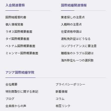
入会関連書類
国際結婚関連情報
国際結婚誓約書
業者探しの注意点
個人情報覚書
入籍時の注意点
ラオス国際概要書面
在留資格申請は
タイ国際概要書面
運転免許証はどうなる
ベトナム国際概要書面
コンプライアンスに要注意
ミャンマー国際概要書面
離婚後のトラブル回避は
海外移住も一つの選択肢
アジア国際結婚学院
会社概要
プライバシーポリシー
特別商取引に関する表記
新着情報
ブログ
コラム
会員様からの声
相互リンク