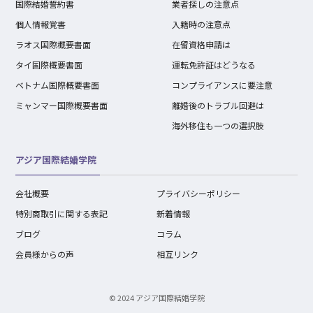
国際結婚誓約書
業者探しの注意点
個人情報覚書
入籍時の注意点
ラオス国際概要書面
在留資格申請は
タイ国際概要書面
運転免許証はどうなる
ベトナム国際概要書面
コンプライアンスに要注意
ミャンマー国際概要書面
離婚後のトラブル回避は
海外移住も一つの選択肢
アジア国際結婚学院
会社概要
プライバシーポリシー
特別商取引に関する表記
新着情報
ブログ
コラム
会員様からの声
相互リンク
© 2024 アジア国際結婚学院