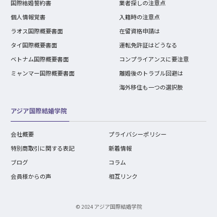
国際結婚誓約書
業者探しの注意点
個人情報覚書
入籍時の注意点
ラオス国際概要書面
在留資格申請は
タイ国際概要書面
運転免許証はどうなる
ベトナム国際概要書面
コンプライアンスに要注意
ミャンマー国際概要書面
離婚後のトラブル回避は
海外移住も一つの選択肢
アジア国際結婚学院
会社概要
プライバシーポリシー
特別商取引に関する表記
新着情報
ブログ
コラム
会員様からの声
相互リンク
© 2024 アジア国際結婚学院