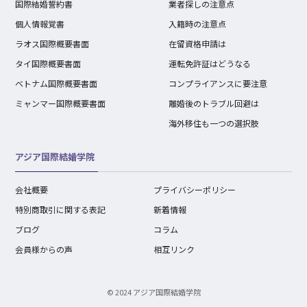
国際結婚誓約書
業者探しの注意点
個人情報覚書
入籍時の注意点
ラオス国際概要書面
在留資格申請は
タイ国際概要書面
運転免許証はどうなる
ベトナム国際概要書面
コンプライアンスに要注意
ミャンマー国際概要書面
離婚後のトラブル回避は
海外移住も一つの選択肢
アジア国際結婚学院
会社概要
プライバシーポリシー
特別商取引に関する表記
新着情報
ブログ
コラム
会員様からの声
相互リンク
© 2024 アジア国際結婚学院