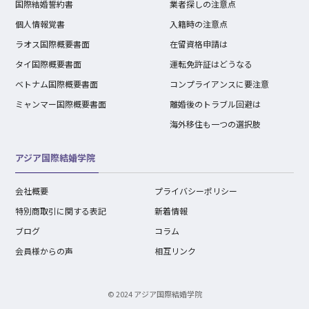
国際結婚誓約書
業者探しの注意点
個人情報覚書
入籍時の注意点
ラオス国際概要書面
在留資格申請は
タイ国際概要書面
運転免許証はどうなる
ベトナム国際概要書面
コンプライアンスに要注意
ミャンマー国際概要書面
離婚後のトラブル回避は
海外移住も一つの選択肢
アジア国際結婚学院
会社概要
プライバシーポリシー
特別商取引に関する表記
新着情報
ブログ
コラム
会員様からの声
相互リンク
© 2024 アジア国際結婚学院