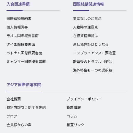
入会関連書類
国際結婚関連情報
国際結婚誓約書
業者探しの注意点
個人情報覚書
入籍時の注意点
ラオス国際概要書面
在留資格申請は
タイ国際概要書面
運転免許証はどうなる
ベトナム国際概要書面
コンプライアンスに要注意
ミャンマー国際概要書面
離婚後のトラブル回避は
海外移住も一つの選択肢
アジア国際結婚学院
会社概要
プライバシーポリシー
特別商取引に関する表記
新着情報
ブログ
コラム
会員様からの声
相互リンク