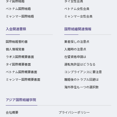
タイ国際結婚
タイ女性会員
ベトナム国際結婚
ベトナム女性会員
ミャンマー国際結婚
ミャンマー女性会員
入会関連書類
国際結婚関連情報
国際結婚誓約書
業者探しの注意点
個人情報覚書
入籍時の注意点
ラオス国際概要書面
在留資格申請は
タイ国際概要書面
運転免許証はどうなる
ベトナム国際概要書面
コンプライアンスに要注意
ミャンマー国際概要書面
離婚後のトラブル回避は
海外移住も一つの選択肢
アジア国際結婚学院
会社概要
プライバシーポリシー