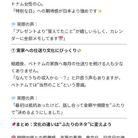
トナム女性の心。
「特別な日」への期待感が日本より強めです
実際の声：
「プレゼントより“覚えてたこと”が嬉しいらしく、カレン
ダーに全部メモしてます
」
⑦ 実家への仕送り文化にびっくり
結婚後、ベトナムの家族へ毎月の仕送りを続ける人も少な
くありません。
「なんでうちの収入から…？」と戸惑う声もありますが、
ベトナムでは“当然のこと”という意識。
実際の声：
「最初は抵抗あったけど、話し合って金額や頻度を“ふたり
で”決めるようにしました」
まとめ：文化の違いは“ふたりのネタ”に変えよう
時間や親との距離感、言葉の表現、食文化、記念日の価