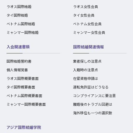
ラオス国際結婚
ラオス女性会員
タイ国際結婚
タイ女性会員
ベトナム国際結婚
ベトナム女性会員
ミャンマー国際結婚
ミャンマー女性会員
入会関連書類
国際結婚関連情報
国際結婚誓約書
業者探しの注意点
個人情報覚書
入籍時の注意点
ラオス国際概要書面
在留資格申請は
タイ国際概要書面
運転免許証はどうなる
ベトナム国際概要書面
コンプライアンスに要注意
ミャンマー国際概要書面
離婚後のトラブル回避は
海外移住も一つの選択肢
アジア国際結婚学院