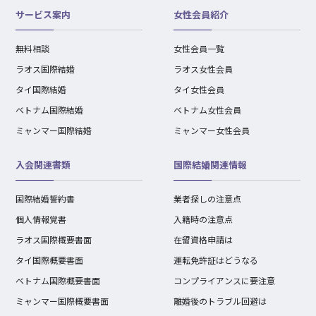
サービス案内
女性会員紹介
無料相談
女性会員一覧
ラオス国際結婚
ラオス女性会員
タイ国際結婚
タイ女性会員
ベトナム国際結婚
ベトナム女性会員
ミャンマー国際結婚
ミャンマー女性会員
入会関連書類
国際結婚関連情報
国際結婚誓約書
業者探しの注意点
個人情報覚書
入籍時の注意点
ラオス国際概要書面
在留資格申請は
タイ国際概要書面
運転免許証はどうなる
ベトナム国際概要書面
コンプライアンスに要注意
ミャンマー国際概要書面
離婚後のトラブル回避は