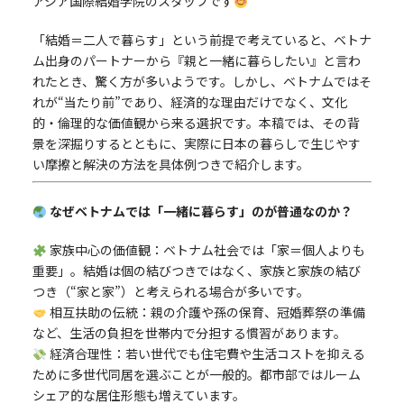
アジア国際結婚学院のスタッフです
「結婚＝二人で暮らす」という前提で考えていると、ベトナ
ム出身のパートナーから『親と一緒に暮らしたい』と言わ
れたとき、驚く方が多いようです。しかし、ベトナムではそ
れが“当たり前”であり、経済的な理由だけでなく、文化
的・倫理的な価値観から来る選択です。本稿では、その背
景を深掘りするとともに、実際に日本の暮らしで生じやす
い摩擦と解決の方法を具体例つきで紹介します。
なぜベトナムでは「一緒に暮らす」のが普通なのか？
家族中心の価値観：ベトナム社会では「家＝個人よりも
重要」。結婚は個の結びつきではなく、家族と家族の結び
つき（“家と家”）と考えられる場合が多いです。
相互扶助の伝統：親の介護や孫の保育、冠婚葬祭の準備
など、生活の負担を世帯内で分担する慣習があります。
経済合理性：若い世代でも住宅費や生活コストを抑える
ために多世代同居を選ぶことが一般的。都市部ではルーム
シェア的な居住形態も増えています。