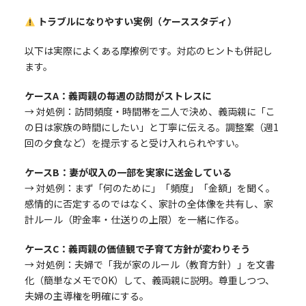
トラブルになりやすい実例（ケーススタディ）
以下は実際によくある摩擦例です。対応のヒントも併記し
ます。
ケースA：義両親の毎週の訪問がストレスに
→ 対処例：訪問頻度・時間帯を二人で決め、義両親に「こ
の日は家族の時間にしたい」と丁寧に伝える。調整案（週1
回の夕食など）を提示すると受け入れられやすい。
ケースB：妻が収入の一部を実家に送金している
→ 対処例：まず「何のために」「頻度」「金額」を聞く。
感情的に否定するのではなく、家計の全体像を共有し、家
計ルール（貯金率・仕送りの上限）を一緒に作る。
ケースC：義両親の価値観で子育て方針が変わりそう
→ 対処例：夫婦で「我が家のルール（教育方針）」を文書
化（簡単なメモでOK）して、義両親に説明。尊重しつつ、
夫婦の主導権を明確にする。