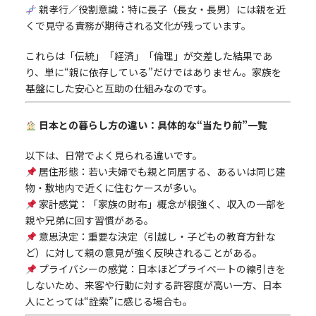
親孝行／役割意識：特に長子（長女・長男）には親を近
くで見守る責務が期待される文化が残っています。
これらは「伝統」「経済」「倫理」が交差した結果であ
り、単に“親に依存している”だけではありません。家族を
基盤にした安心と互助の仕組みなのです。
日本との暮らし方の違い：具体的な“当たり前”一覧
以下は、日常でよく見られる違いです。
居住形態：若い夫婦でも親と同居する、あるいは同じ建
物・敷地内で近くに住むケースが多い。
家計感覚：「家族の財布」概念が根強く、収入の一部を
親や兄弟に回す習慣がある。
意思決定：重要な決定（引越し・子どもの教育方針な
ど）に対して親の意見が強く反映されることがある。
プライバシーの感覚：日本ほどプライベートの線引きを
しないため、来客や行動に対する許容度が高い一方、日本
人にとっては“詮索”に感じる場合も。