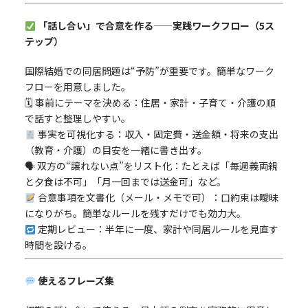
「話し合い」で合意を作る——実践ワークフロー（5ス
テップ）
国際結婚での同居問題は“予防”が重要です。簡単なワーク
フローを用意しました。
🗓 事前にテーマを決める：住居・家計・子育て・介護の順
で話すと整理しやすい。
事実を可視化する：収入・固定費・送金額・将来の支出
（教育・介護）の目安を一緒に書き出す。
🗣 双方の“譲れない点”をリスト化：たとえば「毎週義両親
と夕食は不可」「月一回までは送金可」など。
合意事項を文書化（メール・メモで可）：口約束は曖昧
になりがち。簡単なルールを残すだけでも効力大。
定期レビュー：半年に一度、家計や同居ルールを見直す
時間を設ける。
使えるフレーズ集