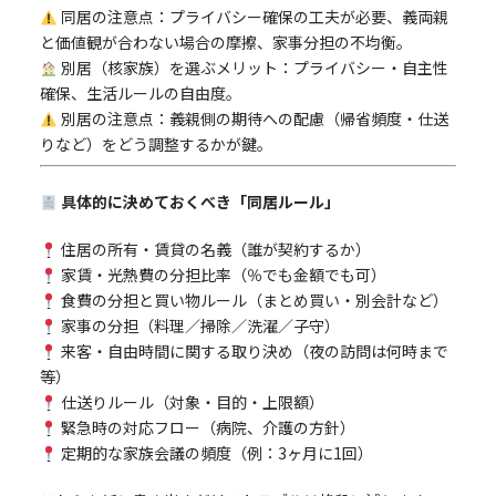
同居の注意点：プライバシー確保の工夫が必要、義両親
と価値観が合わない場合の摩擦、家事分担の不均衡。
別居（核家族）を選ぶメリット：プライバシー・自主性
確保、生活ルールの自由度。
別居の注意点：義親側の期待への配慮（帰省頻度・仕送
りなど）をどう調整するかが鍵。
具体的に決めておくべき「同居ルール」
住居の所有・賃貸の名義（誰が契約するか）
家賃・光熱費の分担比率（％でも金額でも可）
食費の分担と買い物ルール（まとめ買い・別会計など）
家事の分担（料理／掃除／洗濯／子守）
来客・自由時間に関する取り決め（夜の訪問は何時まで
等）
仕送りルール（対象・目的・上限額）
緊急時の対応フロー（病院、介護の方針）
定期的な家族会議の頻度（例：3ヶ月に1回）