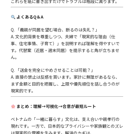
これらを紙に書き出すだけでトラブルは格段に減ります。
よくあるQ＆A
Q. 「義親が同居を望む場合、断るのは失礼？」
A. 文化的背景を尊重しつつ、夫婦で「現実的な理由（仕
事、住宅事情、子育て）」を説明すれば理解を得やすいで
す。代替案（近居・週末同居）を提示すると角が立ちませ
ん。
Q. 「送金を完全にやめさせることは可能？」
A. 直接の禁止は反感を買います。家計に無理があるなら、
まず金額と目的を把握し、上限や優先順位を話し合うのが
現実的です。
まとめ：理解→可視化→合意が最短ルート
ベトナムの「一緒に暮らす」文化は、支え合いや親孝行の
現れです。一方で、日本的なプライバシーや家族観とのズレ
は現実的な摩擦を生みます。解消のカギは、