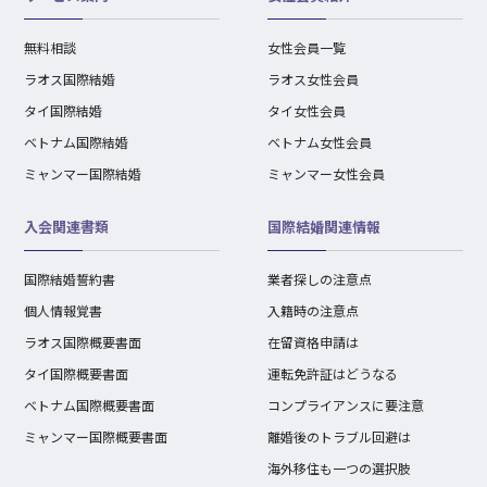
無料相談
女性会員一覧
ラオス国際結婚
ラオス女性会員
タイ国際結婚
タイ女性会員
ベトナム国際結婚
ベトナム女性会員
ミャンマー国際結婚
ミャンマー女性会員
入会関連書類
国際結婚関連情報
国際結婚誓約書
業者探しの注意点
個人情報覚書
入籍時の注意点
ラオス国際概要書面
在留資格申請は
タイ国際概要書面
運転免許証はどうなる
ベトナム国際概要書面
コンプライアンスに要注意
ミャンマー国際概要書面
離婚後のトラブル回避は
海外移住も一つの選択肢