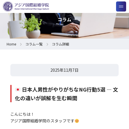
コラム
Home
コラム一覧
コラム詳細
2025年11月7日
日本人男性がやりがちなNG行動5選 ― 文
化の違いが誤解を生む瞬間
こんにちは！
アジア国際結婚学院のスタッフです