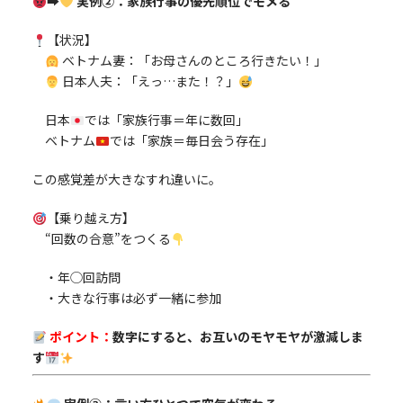
➡
実例②：家族行事の優先順位でモメる
【状況】
ベトナム妻：「お母さんのところ行きたい！」
日本人夫：「えっ…また！？」
日本
では「家族行事＝年に数回」
ベトナム
では「家族＝毎日会う存在」
この感覚差が大きなすれ違いに。
【乗り越え方】
“回数の合意”をつくる
・年◯回訪問
・大きな行事は必ず一緒に参加
ポイント：
数字にすると、お互いのモヤモヤが激減しま
す