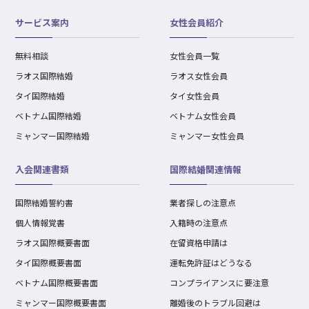
サービス案内
女性会員紹介
無料相談
女性会員一覧
ラオス国際結婚
ラオス女性会員
タイ国際結婚
タイ女性会員
ベトナム国際結婚
ベトナム女性会員
ミャンマー国際結婚
ミャンマー女性会員
入会関連書類
国際結婚関連情報
国際結婚誓約書
業者探しの注意点
個人情報覚書
入籍時の注意点
ラオス国際概要書面
在留資格申請は
タイ国際概要書面
運転免許証はどうなる
ベトナム国際概要書面
コンプライアンスに要注意
ミャンマー国際概要書面
離婚後のトラブル回避は