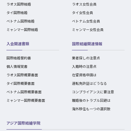
ラオス国際結婚
ラオス女性会員
タイ国際結婚
タイ女性会員
ベトナム国際結婚
ベトナム女性会員
ミャンマー国際結婚
ミャンマー女性会員
入会関連書類
国際結婚関連情報
国際結婚誓約書
業者探しの注意点
個人情報覚書
入籍時の注意点
ラオス国際概要書面
在留資格申請は
タイ国際概要書面
運転免許証はどうなる
ベトナム国際概要書面
コンプライアンスに要注意
ミャンマー国際概要書面
離婚後のトラブル回避は
海外移住も一つの選択肢
アジア国際結婚学院