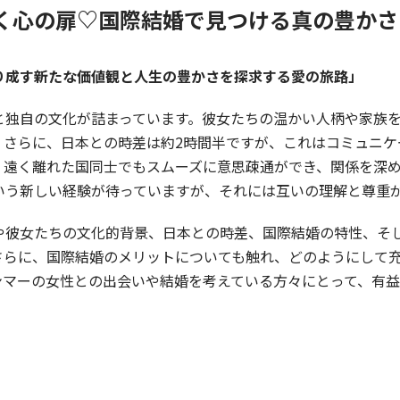
く心の扉♡国際結婚で見つける真の豊かさ
り成す新たな価値観と人生の豊かさを探求する愛の旅路」
と独自の文化が詰まっています。彼女たちの温かい人柄や家族
。さらに、日本との時差は約2時間半ですが、これはコミュニケ
、遠く離れた国同士でもスムーズに意思疎通ができ、関係を深
いう新しい経験が待っていますが、それには互いの理解と尊重
や彼女たちの文化的背景、日本との時差、国際結婚の特性、そ
さらに、国際結婚のメリットについても触れ、どのようにして
ンマーの女性との出会いや結婚を考えている方々にとって、有