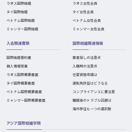
ラオス国際結婚
ラオス女性会員
タイ国際結婚
タイ女性会員
ベトナム国際結婚
ベトナム女性会員
ミャンマー国際結婚
ミャンマー女性会員
入会関連書類
国際結婚関連情報
国際結婚誓約書
業者探しの注意点
個人情報覚書
入籍時の注意点
ラオス国際概要書面
在留資格申請は
タイ国際概要書面
運転免許証はどうなる
ベトナム国際概要書面
コンプライアンスに要注意
ミャンマー国際概要書面
離婚後のトラブル回避は
海外移住も一つの選択肢
アジア国際結婚学院