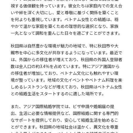
視する価値観を持っています。彼女たちは家庭内での支え合
いや絆を深く大切にし、愛と尊敬に基づく関係を築くこと
を何よりも重視しています。ベトナム女性との結婚は、穏
やかで温かな家庭を築くための理想的な選択となり、家族
一丸となって調和を重んじた日々を過ごすことができます。
秋田県は自然豊かな環境が魅力の地域で、特に秋田市や大
館市を中心に多文化が共存するようになっています。最近で
は、外国からの移住者が増えており、秋田県の外国人登録者
数は全人口の約3.4％を占めています。特にアジア諸国から
の移住者が増加しており、ベトナム文化にも触れやすい環
境が整っています。地域の文化イベントやベトナム料理を楽
しめるレストランなどが増えており、秋田県はベトナム女性
との結婚生活をスタートするのに適した場所です。
また、アジア国際結婚学院では、ビザ申請や婚姻届の提
出、生活に必要な情報提供など、国際結婚に関する専門的
なサポートを提供しており、安心して結婚生活を始めるこ
とができます。秋田県の地域社会は温かく、異文化を尊重