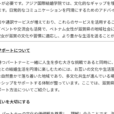
トが必要です。アジア国際結婚学院では、文化的なギャップを
ます。日常的なコミュニケーションを円滑にするためのアドバ
口や通訳サービスが増えており、これらのサービスを活用する
イベントや交流会も活発で、ベトナム女性が滋賀県の地域社会
彼女が滋賀の文化や習慣に適応し、より豊かな生活を送ること
サポートについて
持つパートナーと一緒に人生を歩む大きな挑戦であると同時に
性との結婚生活を円滑に楽しむためには、お互いの文化や生活
は自然豊かで落ち着いた地域であり、多文化共生が進んでいる
ーシップをサポートする体制が整っています。ここでは、滋賀
ポート方法についてご紹介します。
互いを大切にする
、パートナーの文化や価値観を尊重し、理解し合うことです。