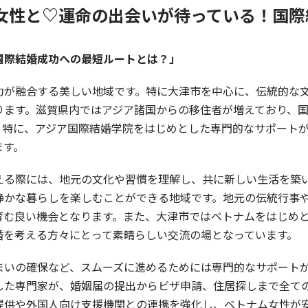
女性と♡運命の出会いが待っている！国際
国際結婚成功への最短ルートとは？」
力が融合する美しい地域です。特に大津市を中心に、伝統的な
ります。滋賀県内ではアジア諸国からの移住者が増えており、
。特に、アジア国際結婚学院をはじめとした専門的なサポート
ます。
える際には、地元の文化や習慣を理解し、共に新しい生活を築
静かな暮らしを楽しむことができる地域です。地元の伝統行事
育む良い機会となります。また、大津市ではベトナムをはじめ
婚を考える方々にとって素晴らしい交流の場となっています。
まいの確保など、スムーズに進めるためには専門的なサポート
した専門家が、婚姻届の提出からビザ申請、住居探しまで全て
提供や外国人向け支援機関との連携を強化し、ベトナム女性が