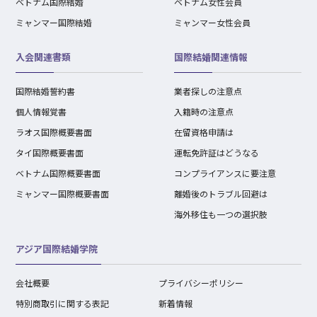
ベトナム国際結婚
ベトナム女性会員
ミャンマー国際結婚
ミャンマー女性会員
入会関連書類
国際結婚関連情報
国際結婚誓約書
業者探しの注意点
個人情報覚書
入籍時の注意点
ラオス国際概要書面
在留資格申請は
タイ国際概要書面
運転免許証はどうなる
ベトナム国際概要書面
コンプライアンスに要注意
ミャンマー国際概要書面
離婚後のトラブル回避は
海外移住も一つの選択肢
アジア国際結婚学院
会社概要
プライバシーポリシー
特別商取引に関する表記
新着情報