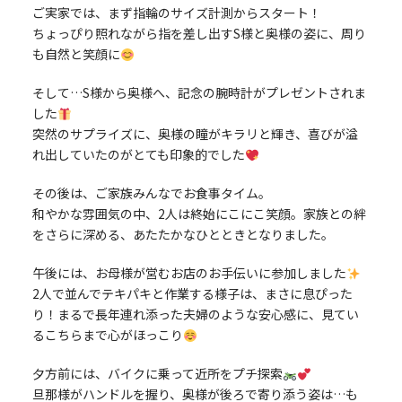
ご実家では、まず指輪のサイズ計測からスタート！
ちょっぴり照れながら指を差し出すS様と奥様の姿に、周り
も自然と笑顔に
そして…S様から奥様へ、記念の腕時計がプレゼントされま
した
突然のサプライズに、奥様の瞳がキラリと輝き、喜びが溢
れ出していたのがとても印象的でした
その後は、ご家族みんなでお食事タイム。
和やかな雰囲気の中、2人は終始にこにこ笑顔。家族との絆
をさらに深める、あたたかなひとときとなりました。
午後には、お母様が営むお店のお手伝いに参加しました
2人で並んでテキパキと作業する様子は、まさに息ぴった
り！まるで長年連れ添った夫婦のような安心感に、見てい
るこちらまで心がほっこり
夕方前には、バイクに乗って近所をプチ探索
旦那様がハンドルを握り、奥様が後ろで寄り添う姿は…も