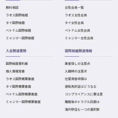
無料相談
女性会員一覧
ラオス国際結婚
ラオス女性会員
タイ国際結婚
タイ女性会員
ベトナム国際結婚
ベトナム女性会員
ミャンマー国際結婚
ミャンマー女性会員
入会関連書類
国際結婚関連情報
国際結婚誓約書
業者探しの注意点
個人情報覚書
入籍時の注意点
ラオス国際概要書面
在留資格申請は
タイ国際概要書面
運転免許証はどうなる
ベトナム国際概要書面
コンプライアンスに要注意
ミャンマー国際概要書面
離婚後のトラブル回避は
海外移住も一つの選択肢