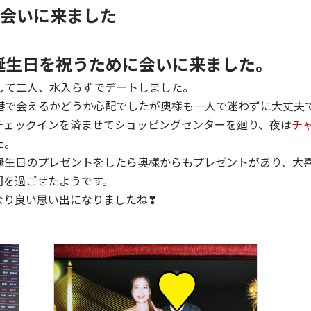
に会いに来ました
誕生日を祝うために会いに来ました。
して二人、水入らずでデートしました。
港で会えるかどうか心配でしたが奥様も一人で迷わずに大丈夫
チェックインを済ませてショッピングセンターを廻り、夜は
チ
た。
誕生日のプレゼントをしたら奥様からもプレゼントがあり、大
間を過ごせたようです。
なり良い思い出になりましたね❣