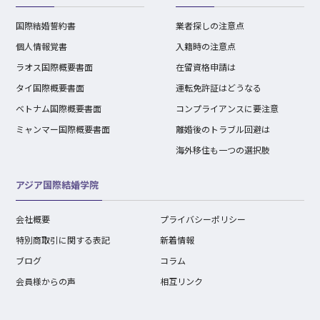
国際結婚誓約書
業者探しの注意点
個人情報覚書
入籍時の注意点
ラオス国際概要書面
在留資格申請は
タイ国際概要書面
運転免許証はどうなる
ベトナム国際概要書面
コンプライアンスに要注意
ミャンマー国際概要書面
離婚後のトラブル回避は
海外移住も一つの選択肢
アジア国際結婚学院
会社概要
プライバシーポリシー
特別商取引に関する表記
新着情報
ブログ
コラム
会員様からの声
相互リンク