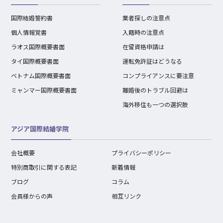
国際結婚誓約書
業者探しの注意点
個人情報覚書
入籍時の注意点
ラオス国際概要書面
在留資格申請は
タイ国際概要書面
運転免許証はどうなる
ベトナム国際概要書面
コンプライアンスに要注意
ミャンマー国際概要書面
離婚後のトラブル回避は
海外移住も一つの選択肢
アジア国際結婚学院
会社概要
プライバシーポリシー
特別商取引に関する表記
新着情報
ブログ
コラム
会員様からの声
相互リンク