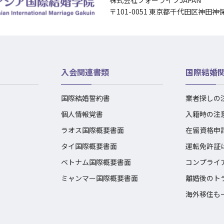
株式会社フォーライフJAPAN
〒101-0051 東京都千代田区神田神
入会関連書類
国際結婚
国際結婚誓約書
業者探しの
個人情報覚書
入籍時の注
ラオス国際概要書面
在留資格申
タイ国際概要書面
運転免許証
ベトナム国際概要書面
コンプライ
ミャンマー国際概要書面
離婚後のト
海外移住も