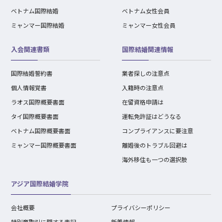
ベトナム国際結婚
ベトナム女性会員
ミャンマー国際結婚
ミャンマー女性会員
入会関連書類
国際結婚関連情報
国際結婚誓約書
業者探しの注意点
個人情報覚書
入籍時の注意点
ラオス国際概要書面
在留資格申請は
タイ国際概要書面
運転免許証はどうなる
ベトナム国際概要書面
コンプライアンスに要注意
ミャンマー国際概要書面
離婚後のトラブル回避は
海外移住も一つの選択肢
アジア国際結婚学院
会社概要
プライバシーポリシー
特別商取引に関する表記
新着情報