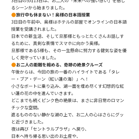
3日目の5月13日は、お二人の「未来への強い想い」を感じ
るシーンから始まりました。
旅行中も休まない！奥様の日本語授業
3日目の午前中、奥様はホテルの部屋でオンラインの日本語
授業を受講されました。
日本での新生活、そして旦那様ともっとたくさんお話しす
るために、真剣な表情でスマホに向かう奥様。
旦那様であるS様も、その一生懸命に努力する健気な姿を優
しく見守っていました。
お二人の距離を縮める、奇跡の絶景クルーズ
午後からは、今回の旅の一番のハイライトである「タレ
ー・ブア・デーン（紅い蓮の海）」へ！
小さなボートに乗り込み、湖一面を埋め尽くす幻想的な紅
い蓮の花の中を進んでいきます。
どこまでも続くピンク色の絶景は、まさに非日常のロマン
チックな空間。
遮るもののない静かな湖の上で、お二人の心はさらにグッ
と近づきました。
夜は再び「セントラルプラザ」へ戻り、
日本へ持ち帰る思い出のお土産や、