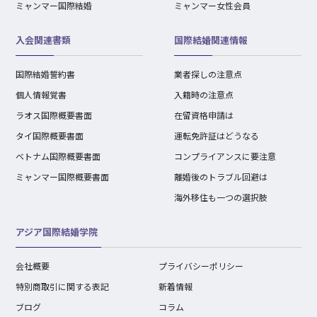
ミャンマー国際結婚
ミャンマー女性会員
入会関連書類
国際結婚関連情報
国際結婚誓約書
業者探しの注意点
個人情報覚書
入籍時の注意点
ラオス国際概要書面
在留資格申請は
タイ国際概要書面
運転免許証はどうなる
ベトナム国際概要書面
コンプライアンスに要注意
ミャンマー国際概要書面
離婚後のトラブル回避は
海外移住も一つの選択肢
アジア国際結婚学院
会社概要
プライバシーポリシー
特別商取引に関する表記
新着情報
ブログ
コラム